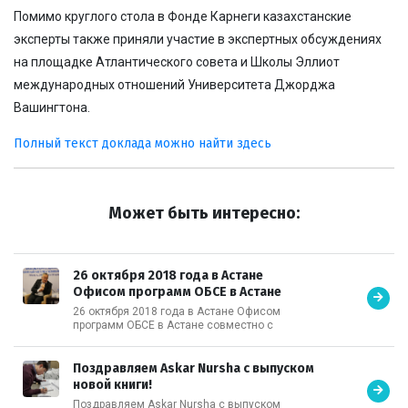
Помимо круглого стола в Фонде Карнеги казахстанские
эксперты также приняли участие в экспертных обсуждениях
на площадке Атлантического совета и Школы Эллиот
международных отношений Университета Джорджа
Вашингтона.
Полный текст доклада можно найти здесь
Может быть интересно:
26 октября 2018 года в Астане
Офисом программ ОБСЕ в Астане
совместно с Казахстанским советом
26 октября 2018 года в Астане Офисом
по международным отношениям
программ ОБСЕ в Астане совместно с
Казахстанским советом по международным
(КАСМО)
отношениям (КАСМО), Фондом Фридриха
Эберта в Казахстане, Институтом
Поздравляем Askar Nursha с выпуском
дипломатии Академии государственного
новой книги!
управления при Президенте Республики
Поздравляем Askar Nursha с выпуском
Казахстан, Исследовательским институтом