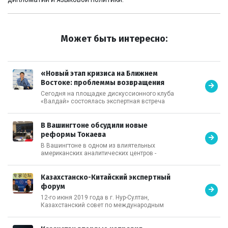
Может быть интересно:
«Новый этап кризиса на Ближнем
Востоке: проблеммы возвращения
иностранных боевиков»
Сегодня на площадке дискуссионного клуба
«Валдай» состоялась экспертная встреча
при участии Ерлана Карина Председателя
Казахстанского совета по международным
отношениям на тему «Новый этап кризиса на
В Вашингтоне обсудили новые
Ближнем Востоке: проблеммы возвращения
реформы Токаева
иностранных боевиков».
В Вашингтоне в одном из влиятельных
американских аналитических центров -
Фонде Карнеги состоялась дискуссия о
последних политических трендах в
Казахстане. В обсуждении приняли участие
Казахстанско-Китайский экспертный
эксперты ведущих американских мозговых
форум
центров и университетов, а также
12-го июня 2019 года в г. Нур-Султан,
представители Госдепартамента США. От
Казахстанский совет по международным
Казахстана в обсуждении приняли участие
отношениям (КАСМО) совместно с
советник Президента РК Ерлан Карин и
Институтом евразийских исследований
исполнительный директор Казахстанского