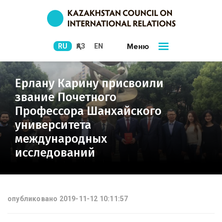
Меню
RU
ҚАЗ
EN
Ерлану Карину присвоили
звание Почетного
Профессора Шанхайского
университета
международных
исследований
опубликовано 2019-11-12 10:11:57