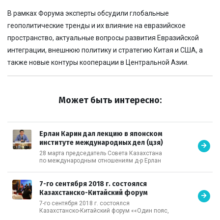
В рамках Форума эксперты обсудили глобальные
геополитические тренды и их влияние на евразийское
пространство, актуальные вопросы развития Евразийской
интеграции, внешнюю политику и стратегию Китая и США, а
также новые контуры кооперации в Центральной Азии.
Может быть интересно:
Ерлан Карин дал лекцию в японском
институте международных дел (цзя)
28 марта председатель Совета Казахстана
по международным отношениям д-р Ерлан
Карин дал лекцию в японском институте
международных дел (цзя) о тенденциях в
области безопасности в Центральной Азии,
7-го сентября 2018 г. состоялся
сирийской кризисе и опасности
Казахстанско-Китайский форум
"иностранных бойцов". (Токио, Япония)
7-го сентября 2018 г. состоялся
Казахстанско-Китайский форум ««Один пояс,
один путь» сотрудничество аналитических