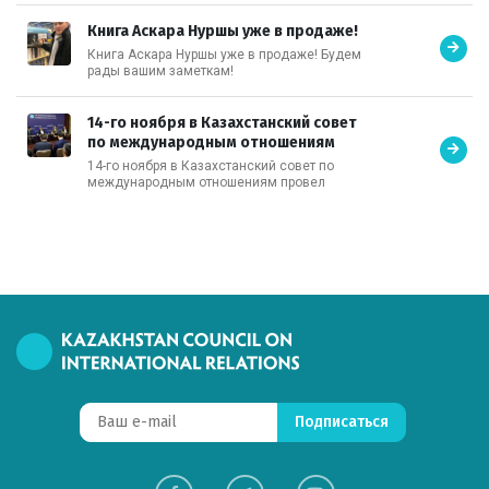
центров, СМИ и культурное взаимодействие»,
организованный Казахстанским советом по
Книга Аскара Нуршы уже в продаже!
международным отношениям,
Книга Аскара Нуршы уже в продаже! Будем
Международным секретариатом G-Global и
рады вашим заметкам!
Институтом Конфуция при Евразийском
национальном университете имени
Л.Н.Гумилева совместно с Китайской
14-го ноября в Казахстанский совет
ассоциацией общественной дипломатии при
по международным отношениям
МИД КНР, Международным сайтом
«Хуаньцюван».
провел экспертную встречу
14-го ноября в Казахстанский совет по
международным отношениям провел
экспертную встречу на тему «Россия-Китай-
США: Трансформация мирового порядка».
Подписаться